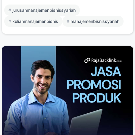
jurusanmanajemenbisnissyariah
kuliahmanajemenbisnis
manajemenbisnissyariah