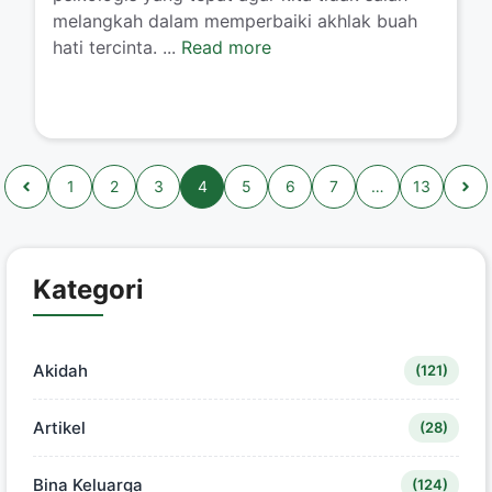
melangkah dalam memperbaiki akhlak buah
hati tercinta. ...
Read more
1
2
3
4
5
6
7
…
13
Kategori
Akidah
(121)
Artikel
(28)
Bina Keluarga
(124)