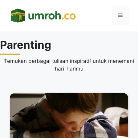
Langsung
ke
Menu
isi
Parenting
Temukan berbagai tulisan inspiratif untuk menemani
hari-harimu