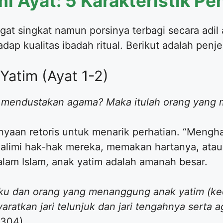
i Ayat: 5 Karakteristik P
gat singkat namun porsinya terbagi secara adil 
hadap kualitas ibadah ritual. Berikut adalah penj
Yatim (Ayat 1-2)
 mendustakan agama? Maka itulah orang yang m
nyaan retoris untuk menarik perhatian. “Mengha
limi hak-hak mereka, memakan hartanya, atau
lam Islam, anak yatim adalah amanah besar.
ku dan orang yang menanggung anak yatim (ked
yaratkan jari telunjuk dan jari tengahnya sert
5304).