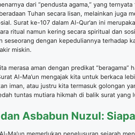
enarnya dari “pendusta agama,” yang ternyata 
eradaan Tuhan secara lisan, melainkan juga m
ial. Surat ke-107 dalam Al-Qur’an ini merupaka
ra ritual namun kering secara spiritual dan so
n seseorang dengan kepeduliannya terhadap ka
akir miskin.
 kita merasa aman dengan predikat “beragama” h
Surat Al-Ma’un mengajak kita untuk berkaca leb
kan iman, atau justru kita termasuk golongan 
edah tuntas mutiara hikmah di balik surat yang lu
 dan Asbabun Nuzul: Siapa
Al-Ma’un memerlukan penelusuran sejarah men