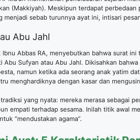
unkan (Makkiyah). Meskipun terdapat perbedaan
menjadi sebab turunnya ayat ini, intisari pesan
tau Abu Jahl
uk Ibnu Abbas RA, menyebutkan bahwa surat ini
rti Abu Sufyan atau Abu Jahl. Dikisahkan bahw
pesta, namun ketika ada seorang anak yatim da
stru menghardiknya dengan kasar dan mengusir
ntradiksi yang nyata: mereka merasa sebagai p
pun empati terhadap sesama. Inilah titik awal 
entuk “mendustakan agama”.