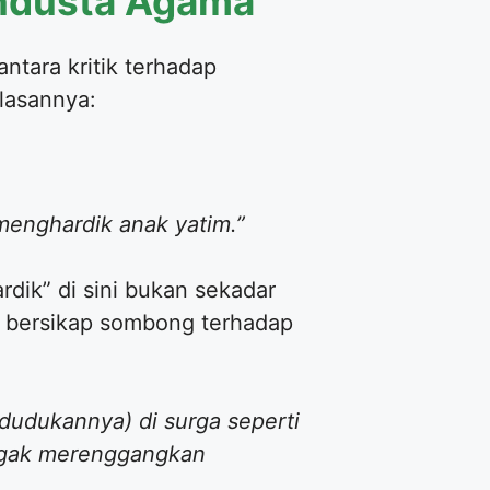
endusta Agama
antara kritik terhadap
elasannya:
enghardik anak yatim.”
rdik” di sini bukan sekadar
 bersikap sombong terhadap
udukannya) di surga seperti
a agak merenggangkan