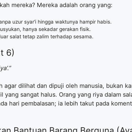
pakah mereka? Mereka adalah orang yang:
anpa uzur syar’i hingga waktunya hampir habis.
usyukan, hanya sekadar gerakan fisik.
luar salat tetap zalim terhadap sesama.
t 6)
a’.”
 agar dilihat dan dipuji oleh manusia, bukan k
ecil yang sangat halus. Orang yang riya dalam s
da hari pembalasan; ia lebih takut pada komen
an Bantuan Barang Berguna (Aya