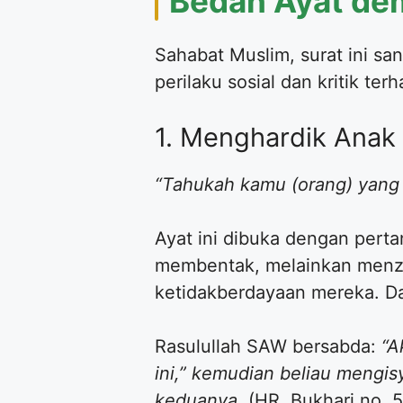
Bedah Ayat dem
Sahabat Muslim, surat ini san
perilaku sosial dan kritik ter
1. Menghardik Anak 
“Tahukah kamu (orang) yang
Ayat ini dibuka dengan perta
membentak, melainkan menza
ketidakberdayaan mereka. Da
Rasulullah SAW bersabda:
“A
ini,” kemudian beliau mengis
keduanya.
(HR. Bukhari no. 