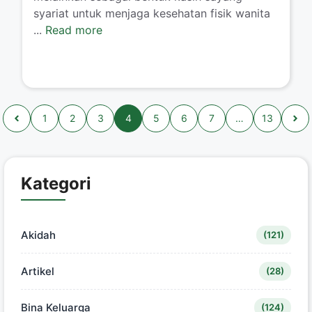
syariat untuk menjaga kesehatan fisik wanita
...
Read more
1
2
3
4
5
6
7
…
13
Kategori
Akidah
(121)
Artikel
(28)
Bina Keluarga
(124)