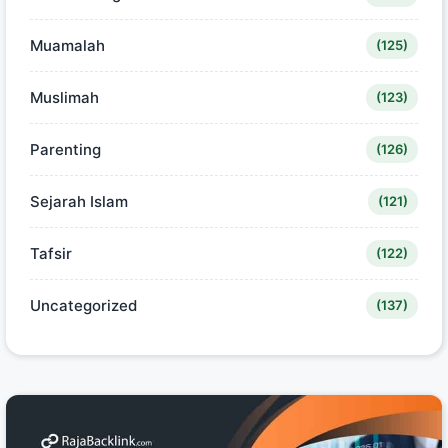
Muamalah
(125)
Muslimah
(123)
Parenting
(126)
Sejarah Islam
(121)
Tafsir
(122)
Uncategorized
(137)